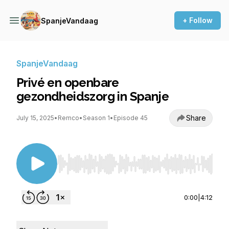
+ Follow
SpanjeVandaag
SpanjeVandaag
Privé en openbare
gezondheidszorg in Spanje
Share
July 15, 2025
•
Remco
•
Season 1
•
Episode 45
Use Left/Right to seek, Home/End to jump to st
0:00
|
4:12