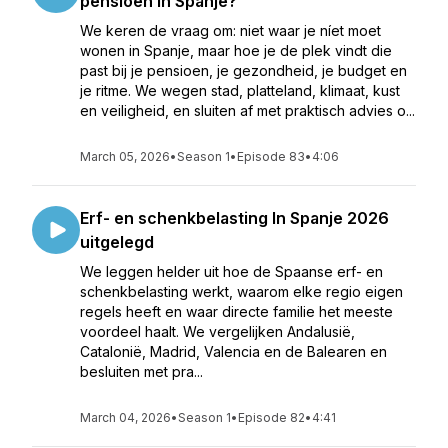
pensioen in Spanje?
We keren de vraag om: niet waar je níet moet
wonen in Spanje, maar hoe je de plek vindt die
past bij je pensioen, je gezondheid, je budget en
je ritme. We wegen stad, platteland, klimaat, kust
en veiligheid, en sluiten af met praktisch advies o...
March 05, 2026
•
Season 1
•
Episode 83
•
4:06
Erf- en schenkbelasting In Spanje 2026
uitgelegd
We leggen helder uit hoe de Spaanse erf- en
schenkbelasting werkt, waarom elke regio eigen
regels heeft en waar directe familie het meeste
voordeel haalt. We vergelijken Andalusië,
Catalonië, Madrid, Valencia en de Balearen en
besluiten met pra...
March 04, 2026
•
Season 1
•
Episode 82
•
4:41