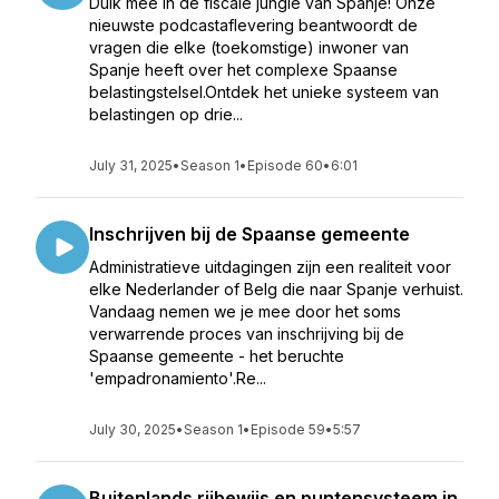
Duik mee in de fiscale jungle van Spanje! Onze
nieuwste podcastaflevering beantwoordt de
vragen die elke (toekomstige) inwoner van
Spanje heeft over het complexe Spaanse
belastingstelsel.Ontdek het unieke systeem van
belastingen op drie...
July 31, 2025
•
Season 1
•
Episode 60
•
6:01
Inschrijven bij de Spaanse gemeente
Administratieve uitdagingen zijn een realiteit voor
elke Nederlander of Belg die naar Spanje verhuist.
Vandaag nemen we je mee door het soms
verwarrende proces van inschrijving bij de
Spaanse gemeente - het beruchte
'empadronamiento'.Re...
July 30, 2025
•
Season 1
•
Episode 59
•
5:57
Buitenlands rijbewijs en puntensysteem in