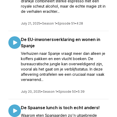
drankje combineert sterke espresso met een
royale scheut alcohol, maar de echte magie zit in
de verhalen erachter...
July 21, 2025
•
Season 1
•
Episode 51
•
4:28
De EU-inwonersverklaring en wonen in
Spanje
Verhuizen naar Spanje vraagt meer dan alleen je
koffers pakken en een vlucht boeken. De
bureaucratische jungle kan overweldigend zijn,
vooral als het gaat om je verblijfsstatus. In deze
aflevering ontrafelen we een cruciaal maar vaak
verwarrend...
July 20, 2025
•
Season 1
•
Episode 50
•
5:39
De Spaanse lunch is toch echt anders!
Waarom eten Spanjaarden zo'n uitgebreide