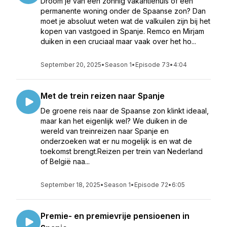
Droom je van een zonnig vakantiehuis of een
permanente woning onder de Spaanse zon? Dan
moet je absoluut weten wat de valkuilen zijn bij het
kopen van vastgoed in Spanje. Remco en Mirjam
duiken in een cruciaal maar vaak over het ho...
September 20, 2025
•
Season 1
•
Episode 73
•
4:04
Met de trein reizen naar Spanje
De groene reis naar de Spaanse zon klinkt ideaal,
maar kan het eigenlijk wel? We duiken in de
wereld van treinreizen naar Spanje en
onderzoeken wat er nu mogelijk is en wat de
toekomst brengt.Reizen per trein van Nederland
of België naa...
September 18, 2025
•
Season 1
•
Episode 72
•
6:05
Premie- en premievrije pensioenen in