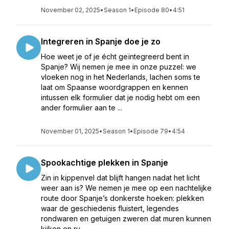
November 02, 2025
•
Season 1
•
Episode 80
•
4:51
Integreren in Spanje doe je zo
Hoe weet je of je écht geïntegreerd bent in
Spanje? Wij nemen je mee in onze puzzel: we
vloeken nog in het Nederlands, lachen soms te
laat om Spaanse woordgrappen en kennen
intussen elk formulier dat je nodig hebt om een
ander formulier aan te ...
November 01, 2025
•
Season 1
•
Episode 79
•
4:54
Spookachtige plekken in Spanje
Zin in kippenvel dat blijft hangen nadat het licht
weer aan is? We nemen je mee op een nachtelijke
route door Spanje’s donkerste hoeken: plekken
waar de geschiedenis fluistert, legendes
rondwaren en getuigen zweren dat muren kunnen
kijken en ru...