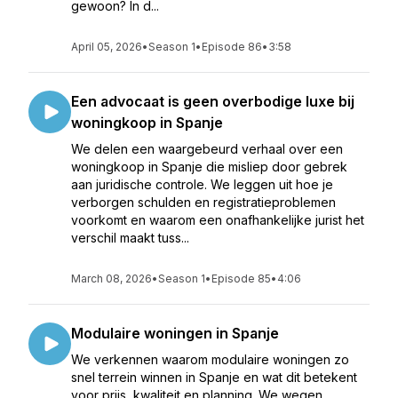
gewoon? In d...
April 05, 2026
•
Season 1
•
Episode 86
•
3:58
Een advocaat is geen overbodige luxe bij
woningkoop in Spanje
We delen een waargebeurd verhaal over een
woningkoop in Spanje die misliep door gebrek
aan juridische controle. We leggen uit hoe je
verborgen schulden en registratieproblemen
voorkomt en waarom een onafhankelijke jurist het
verschil maakt tuss...
March 08, 2026
•
Season 1
•
Episode 85
•
4:06
Modulaire woningen in Spanje
We verkennen waarom modulaire woningen zo
snel terrein winnen in Spanje en wat dit betekent
voor prijs, kwaliteit en planning. We wegen