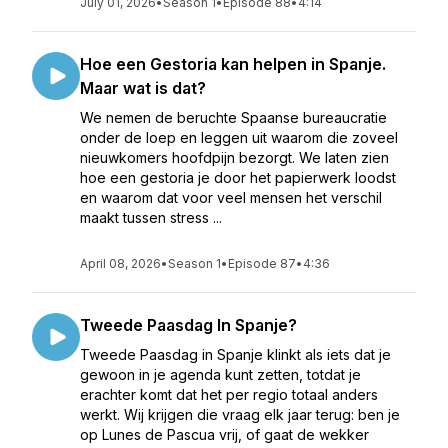
July 01, 2026
•
Season 1
•
Episode 88
•
4:14
Hoe een Gestoria kan helpen in Spanje.
Maar wat is dat?
We nemen de beruchte Spaanse bureaucratie
onder de loep en leggen uit waarom die zoveel
nieuwkomers hoofdpijn bezorgt. We laten zien
hoe een gestoria je door het papierwerk loodst
en waarom dat voor veel mensen het verschil
maakt tussen stress ...
April 08, 2026
•
Season 1
•
Episode 87
•
4:36
Tweede Paasdag In Spanje?
Tweede Paasdag in Spanje klinkt als iets dat je
gewoon in je agenda kunt zetten, totdat je
erachter komt dat het per regio totaal anders
werkt. Wij krijgen die vraag elk jaar terug: ben je
op Lunes de Pascua vrij, of gaat de wekker