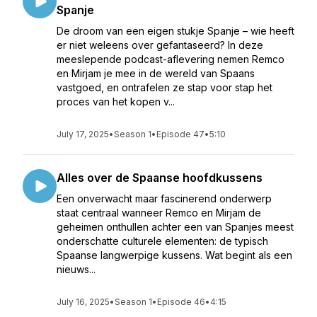
Spanje
De droom van een eigen stukje Spanje – wie heeft
er niet weleens over gefantaseerd? In deze
meeslepende podcast-aflevering nemen Remco
en Mirjam je mee in de wereld van Spaans
vastgoed, en ontrafelen ze stap voor stap het
proces van het kopen v...
July 17, 2025
•
Season 1
•
Episode 47
•
5:10
Alles over de Spaanse hoofdkussens
Een onverwacht maar fascinerend onderwerp
staat centraal wanneer Remco en Mirjam de
geheimen onthullen achter een van Spanjes meest
onderschatte culturele elementen: de typisch
Spaanse langwerpige kussens. Wat begint als een
nieuws...
July 16, 2025
•
Season 1
•
Episode 46
•
4:15