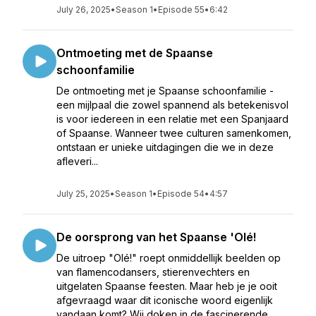
July 26, 2025
•
Season 1
•
Episode 55
•
6:42
Ontmoeting met de Spaanse
schoonfamilie
De ontmoeting met je Spaanse schoonfamilie -
een mijlpaal die zowel spannend als betekenisvol
is voor iedereen in een relatie met een Spanjaard
of Spaanse. Wanneer twee culturen samenkomen,
ontstaan er unieke uitdagingen die we in deze
afleveri...
July 25, 2025
•
Season 1
•
Episode 54
•
4:57
De oorsprong van het Spaanse 'Olé!
De uitroep "Olé!" roept onmiddellijk beelden op
van flamencodansers, stierenvechters en
uitgelaten Spaanse feesten. Maar heb je je ooit
afgevraagd waar dit iconische woord eigenlijk
vandaan komt? Wij doken in de fascinerende