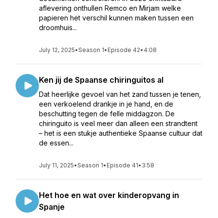
aflevering onthullen Remco en Mirjam welke
papieren het verschil kunnen maken tussen een
droomhuis...
July 12, 2025
•
Season 1
•
Episode 42
•
4:08
Ken jij de Spaanse chiringuitos al
Dat heerlijke gevoel van het zand tussen je tenen,
een verkoelend drankje in je hand, en de
beschutting tegen de felle middagzon. De
chiringuito is veel meer dan alleen een strandtent
– het is een stukje authentieke Spaanse cultuur dat
de essen...
July 11, 2025
•
Season 1
•
Episode 41
•
3:58
Het hoe en wat over kinderopvang in
Spanje