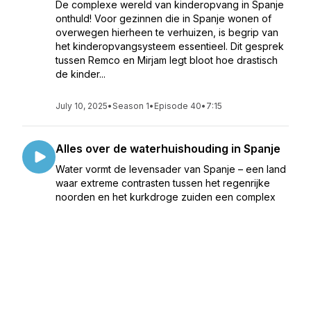
De complexe wereld van kinderopvang in Spanje
onthuld! Voor gezinnen die in Spanje wonen of
overwegen hierheen te verhuizen, is begrip van
het kinderopvangsysteem essentieel. Dit gesprek
tussen Remco en Mirjam legt bloot hoe drastisch
de kinder...
July 10, 2025
•
Season 1
•
Episode 40
•
7:15
Alles over de waterhuishouding in Spanje
Water vormt de levensader van Spanje – een land
waar extreme contrasten tussen het regenrijke
noorden en het kurkdroge zuiden een complex
systeem van waterbeheer noodzakelijk maken.
Duik met ons mee in de fascinerende wereld van
de Spaanse wate...
July 09, 2025
•
Season 1
•
Episode 39
•
5:17