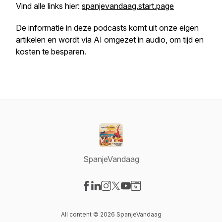
Vind alle links hier:
spanjevandaag.start.page
De informatie in deze podcasts komt uit onze eigen
artikelen en wordt via AI omgezet in audio, om tijd en
kosten te besparen.
SpanjeVandaag
Visit our Facebook page
Visit our LinkedIn page
Visit our Instagram page
Visit our X-com page
Visit our YouTube page
Visit our Website page
All content © 2026 SpanjeVandaag