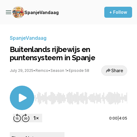
+ Follow
SpanjeVandaag
SpanjeVandaag
Buitenlands rijbewijs en
puntensysteem in Spanje
Share
July 29, 2025
•
Remco
•
Season 1
•
Episode 58
Use Left/Right to seek, Home/End to jump to st
0:00
|
4:05