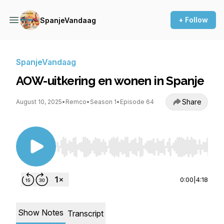
+ Follow
SpanjeVandaag
SpanjeVandaag
AOW-uitkering en wonen in Spanje
Share
August 10, 2025
•
Remco
•
Season 1
•
Episode 64
Use Left/Right to seek, Home/End to jump to st
0:00
|
4:18
Show Notes
Transcript